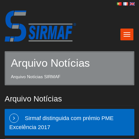
Togg
navig
Arquivo Notícias
Arquivo Notícias SIRMAF
Arquivo Notícias
Sirmaf distinguida com prémio PME
Excelência 2017